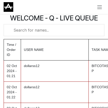
Skip to Content
WELCOME - Q - LIVE QUEUE
Time /
Order
USER NAME
TASK NA
ID
02 Oct
dollarss12
BITCOTAS
2024 -
P
01:21
02 Oct
dollarss12
BITCOTAS
2024 -
P
01:22